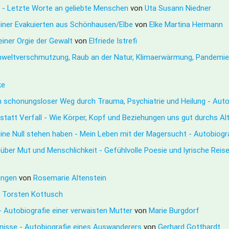
ut - Letzte Worte an geliebte Menschen
von
Uta Susann Niedner
iner Evakuierten aus Schönhausen/Elbe
von
Elke Martina Hermann
 einer Orgie der Gewalt
von
Elfriede Istrefi
Umweltverschmutzung, Raub an der Natur, Klimaerwärmung, Pandemi
ke
in schonungsloser Weg durch Trauma, Psychiatrie und Heilung - Aut
t Verfall - Wie Körper, Kopf und Beziehungen uns gut durchs Al
ine Null stehen haben - Mein Leben mit der Magersucht - Autobiogr
ber Mut und Menschlichkeit - Gefühlvolle Poesie und lyrische Rei
rungen
von
Rosemarie Altenstein
n
Torsten Kottusch
- Autobiografie einer verwaisten Mutter
von
Marie Burgdorf
ebnisse - Autobiografie eines Auswanderers
von
Gerhard Gotthardt