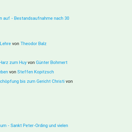
en auf - Bestandsaufnahme nach 30
e Lehre
von
Theodor Balz
m Harz zum Huy
von
Günter Bohmert
Leben
von
Steffen Kopitzsch
chöpfung bis zum Gericht Christi
von
sum - Sankt Peter-Ording und vielen