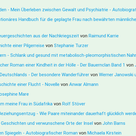
den - Mein Überleben zwischen Gewalt und Psychiatrie - Autobiogra
olutionäres Handbuch für die geplagte Frau nach bewährten männlich
teuergeschichten aus der Nachkriegszeit
von
Raimund Karrie
ichte einer Pilgerreise
von
Stephanie Turzer
tern - Schlank und gesund mit metabolisch-pleomorphistischen Nah
her Roman einer Kindheit in der Hölle - Der Bauernclan Band 1
von
Deutschlands - Der besondere Wanderführer
von
Werner Janowski 
schichte einer Flucht - Novelle
von
Anwar Almann
osephine Mare
 um meine Frau in Südafrika
von
Rolf Stöver
 Beziehungsentzug - Wie Paare miteinander dauerhaft glücklich wer
e Geschichten und verwunschene Orte der Insel
von
John Barns
 den Spiegeln - Autobiografischer Roman
von
Michaela Kirstein