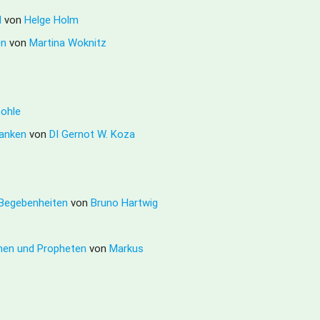
d
von
Helge Holm
en
von
Martina Woknitz
ohle
edanken
von
DI Gernot W. Koza
 Begebenheiten
von
Bruno Hartwig
ophen und Propheten
von
Markus