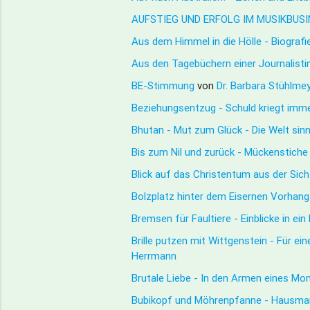
AUFSTIEG UND ERFOLG IM MUSIKBUSINES
Aus dem Himmel in die Hölle - Biograf
Aus den Tagebüchern einer Journalis
BE-Stimmung
von
Dr. Barbara Stühlme
Beziehungsentzug - Schuld kriegt imme
Bhutan - Mut zum Glück - Die Welt sin
Bis zum Nil und zurück - Mückenstich
Blick auf das Christentum aus der Si
Bolzplatz hinter dem Eisernen Vorhan
Bremsen für Faultiere - Einblicke in e
Brille putzen mit Wittgenstein - Für e
Herrmann
Brutale Liebe - In den Armen eines M
Bubikopf und Möhrenpfanne - Hausmann