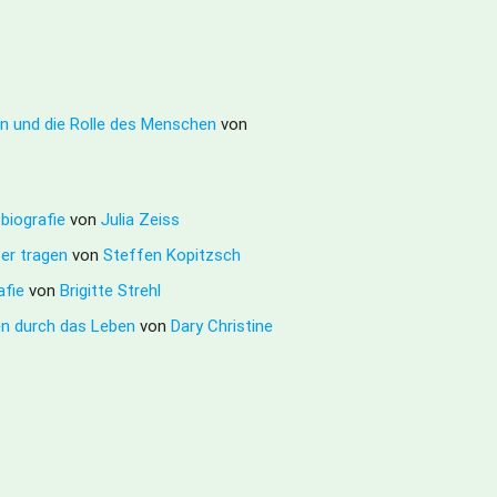
en und die Rolle des Menschen
von
obiografie
von
Julia Zeiss
ter tragen
von
Steffen Kopitzsch
afie
von
Brigitte Strehl
sen durch das Leben
von
Dary Christine