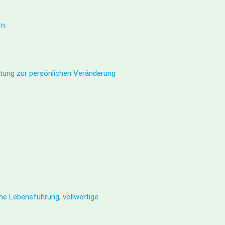
lm
r
itung zur persönlichen Veränderung
che Lebensführung, vollwertige