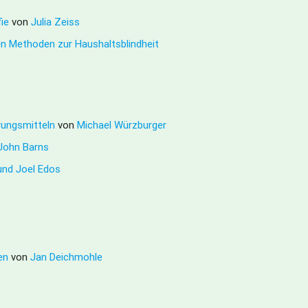
fie
von
Julia Zeiss
en Methoden zur Haushaltsblindheit
rungsmitteln
von
Michael Würzburger
John Barns
und Joel Edos
den
von
Jan Deichmohle