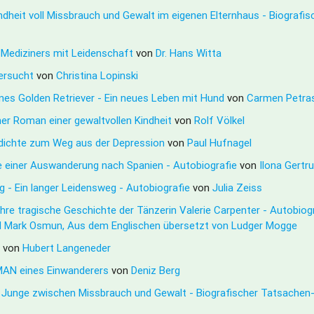
ndheit voll Missbrauch und Gewalt im eigenen Elternhaus - Biogra
s Mediziners mit Leidenschaft
von
Dr. Hans Witta
gersucht
von
Christina Lopinski
ines Golden Retriever - Ein neues Leben mit Hund
von
Carmen Petra
her Roman einer gewaltvollen Kindheit
von
Rolf Völkel
edichte zum Weg aus der Depression
von
Paul Hufnagel
te einer Auswanderung nach Spanien - Autobiografie
von
Ilona Gertr
g - Ein langer Leidensweg - Autobiografie
von
Julia Zeiss
ahre tragische Geschichte der Tänzerin Valerie Carpenter - Autobi
nd Mark Osmun, Aus dem Englischen übersetzt von Ludger Mogge
2
von
Hubert Langeneder
MAN eines Einwanderers
von
Deniz Berg
ner Junge zwischen Missbrauch und Gewalt - Biografischer Tatsache