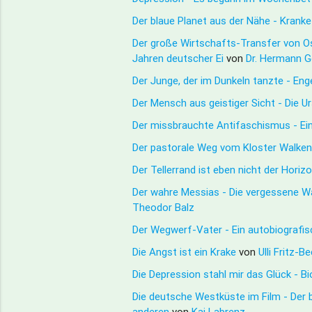
Der blaue Planet aus der Nähe - Krank
Der große Wirtschafts-Transfer von 
Jahren deutscher Ei
von
Dr. Hermann G
Der Junge, der im Dunkeln tanzte - En
Der Mensch aus geistiger Sicht - Die U
Der missbrauchte Antifaschismus - Ein
Der pastorale Weg vom Kloster Walken
Der Tellerrand ist eben nicht der Hor
Der wahre Messias - Die vergessene W
Theodor Balz
Der Wegwerf-Vater - Ein autobiograf
Die Angst ist ein Krake
von
Ulli Fritz-B
Die Depression stahl mir das Glück - B
Die deutsche Westküste im Film - Der 
anderen
von
Kai Labrenz