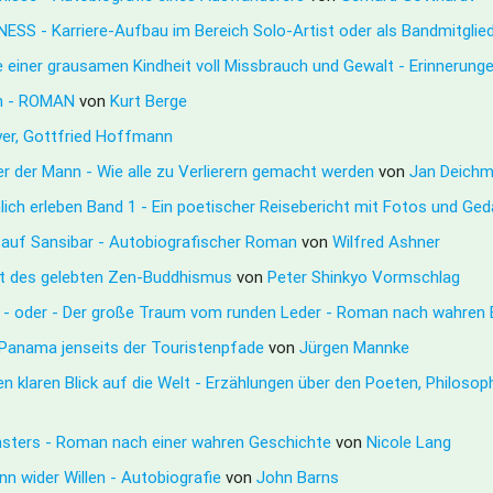
S - Karriere-Aufbau im Bereich Solo-Artist oder als Bandmitglie
ie einer grausamen Kindheit voll Missbrauch und Gewalt - Erinnerung
tin - ROMAN
von
Kurt Berge
yer, Gottfried Hoffmann
r der Mann - Wie alle zu Verlierern gemacht werden
von
Jan Deichm
nlich erleben Band 1 - Ein poetischer Reisebericht mit Fotos und G
e auf Sansibar - Autobiografischer Roman
von
Wilfred Ashner
cht des gelebten Zen-Buddhismus
von
Peter Shinkyo Vormschlag
g - oder - Der große Traum vom runden Leder - Roman nach wahren
in Panama jenseits der Touristenpfade
von
Jürgen Mannke
inen klaren Blick auf die Welt - Erzählungen über den Poeten, Philos
onsters - Roman nach einer wahren Geschichte
von
Nicole Lang
 wider Willen - Autobiografie
von
John Barns