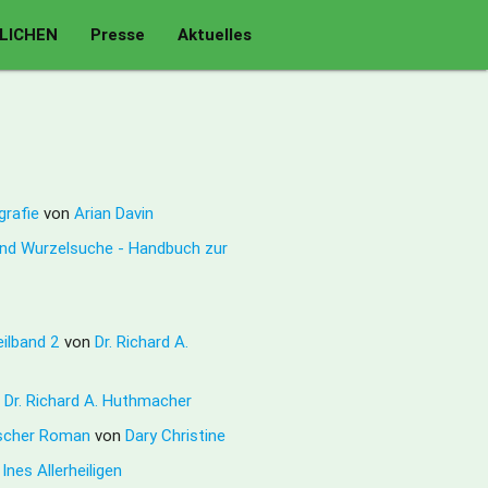
LICHEN
Presse
Aktuelles
grafie
von
Arian Davin
und Wurzelsuche - Handbuch zur
eilband 2
von
Dr. Richard A.
n
Dr. Richard A. Huthmacher
fischer Roman
von
Dary Christine
n
Ines Allerheiligen