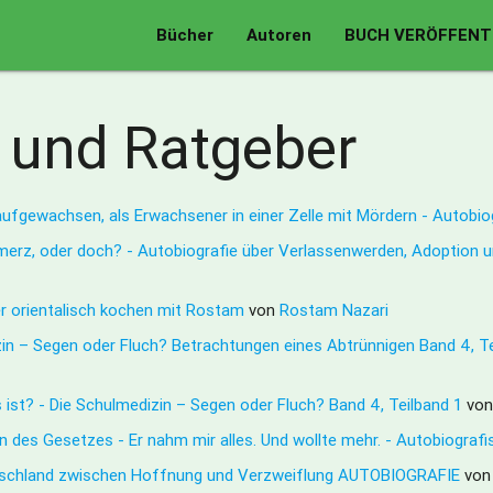
Bücher
Autoren
BUCH VERÖFFENT
 und Ratgeber
aufgewachsen, als Erwachsener in einer Zelle mit Mördern - Autobio
hmerz, oder doch? - Autobiografie über Verlassenwerden, Adoption 
er orientalisch kochen mit Rostam
von
Rostam Nazari
zin – Segen oder Fluch? Betrachtungen eines Abtrünnigen Band 4, T
 ist? - Die Schulmedizin – Segen oder Fluch? Band 4, Teilband 1
vo
en des Gesetzes - Er nahm mir alles. Und wollte mehr. - Autobiogra
 Deutschland zwischen Hoffnung und Verzweiflung AUTOBIOGRAFIE
vo