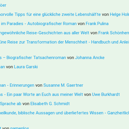
röer
orvolle Tipps für eine glückliche zweite Lebenshälfte
von
Helge Ho
n im Paradies - Autobiografischer Roman
von
Frank Pulina
Ungewöhnliche Reise-Geschichten aus aller Welt
von
Frank Schönher
Eine Reise zur Transformation der Menschheit - Handbuch und Anle
s – Biografischer Tatsachenroman
von
Johanna Ancke
man
von
Laura Garski
oman - Erinnerungen
von
Susanne M. Gaertner
s - Ein paar Worte an Euch aus meiner Welt
von
Uwe Burkhardt
e Sprache ab
von
Elisabeth G. Schmidt
rheilkunde, biblische Aussagen und überliefertes Wissen - Ganzheitli
tt
von
namenlos