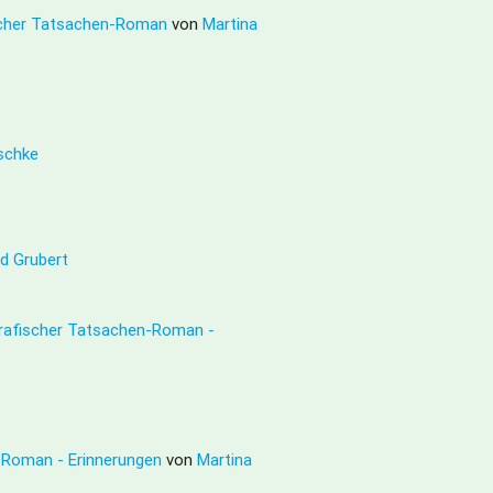
fischer Tatsachen-Roman
von
Martina
schke
ud Grubert
ografischer Tatsachen-Roman -
n-Roman - Erinnerungen
von
Martina