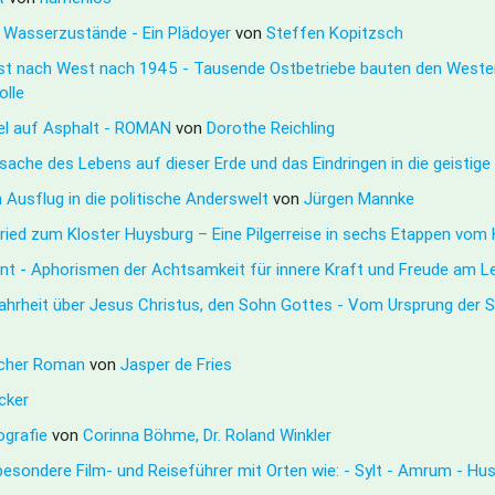
e Wasserzustände - Ein Plädoyer
von
Steffen Kopitzsch
Ost nach West nach 1945 - Tausende Ostbetriebe bauten den West
olle
gel auf Asphalt - ROMAN
von
Dorothe Reichling
rsache des Lebens auf dieser Erde und das Eindringen in die geistig
 Ausflug in die politische Anderswelt
von
Jürgen Mannke
ried zum Kloster Huysburg – Eine Pilgerreise in sechs Etappen vo
izont - Aphorismen der Achtsamkeit für innere Kraft und Freude am 
ahrheit über Jesus Christus, den Sohn Gottes - Vom Ursprung der S
ischer Roman
von
Jasper de Fries
ecker
iografie
von
Corinna Böhme, Dr. Roland Winkler
besondere Film- und Reiseführer mit Orten wie: - Sylt - Amrum - Hu