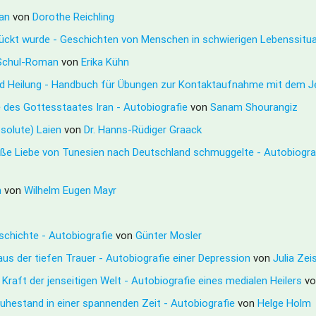
man
von
Dorothe Reichling
rrückt wurde - Geschichten von Menschen in schwierigen Lebenssitu
n Schul-Roman
von
Erika Kühn
 und Heilung - Handbuch für Übungen zur Kontaktaufnahme mit dem 
e des Gottesstaates Iran - Autobiografie
von
Sanam Shourangiz
bsolute) Laien
von
Dr. Hanns-Rüdiger Graack
roße Liebe von Tunesien nach Deutschland schmuggelte - Autobiogr
n
von
Wilhelm Eugen Mayr
eschichte - Autobiografie
von
Günter Mosler
us der tiefen Trauer - Autobiografie einer Depression
von
Julia Zei
Kraft der jenseitigen Welt - Autobiografie eines medialen Heilers
v
uhestand in einer spannenden Zeit - Autobiografie
von
Helge Holm