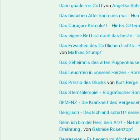
Dann gnade mir Gott
von
Angelika Sch
Das bisschen Alter kann uns mal - Hum
Das Curaçao-Komplott - Hinter Gitter
Das eigene Bett ist doch das beste - 
Das Erwachen des Göttlichen Lichts - 
von
Mathias Stumpf
Das Geheimnis des alten Puppenhause
Das Leuchten in unseren Herzen - Ro
Das Prinzip des Glücks
von
Kurt Berge
Das Sterntalerspiel - Biografischer R
DEMENZ - Die Krankheit des Vergessen
Denglisch - Deutschland schafft sein
Denn ich bin der Herr, dein Arzt - Natu
Ernährung ,
von
Gabriele Rosenzopf
Depression - Es begann im Wochenbe