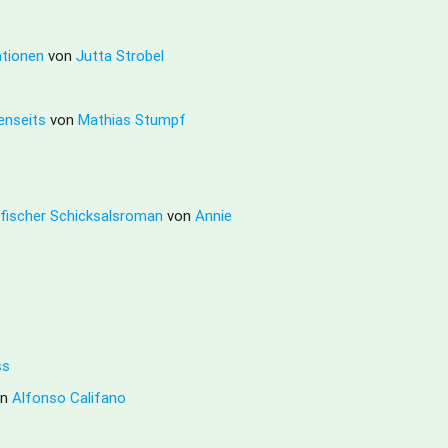
ationen
von
Jutta Strobel
Jenseits
von
Mathias Stumpf
afischer Schicksalsroman
von
Annie
ss
on
Alfonso Califano