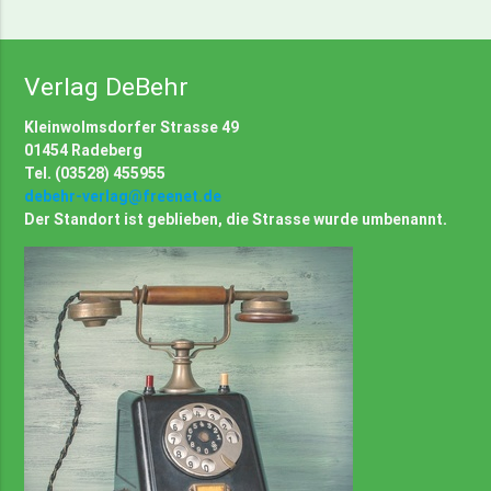
Verlag DeBehr
Kleinwolmsdorfer Strasse 49
01454 Radeberg
Tel. (03528) 455955
debehr-verlag@freenet.de
Der Standort ist geblieben, die Strasse wurde umbenannt.