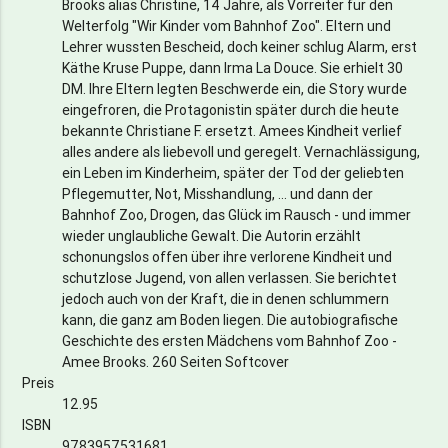
Brooks alias Christine, 14 Jahre, als Vorreiter für den
Welterfolg "Wir Kinder vom Bahnhof Zoo". Eltern und
Lehrer wussten Bescheid, doch keiner schlug Alarm, erst
Käthe Kruse Puppe, dann Irma La Douce. Sie erhielt 30
DM. Ihre Eltern legten Beschwerde ein, die Story wurde
eingefroren, die Protagonistin später durch die heute
bekannte Christiane F. ersetzt. Amees Kindheit verlief
alles andere als liebevoll und geregelt. Vernachlässigung,
ein Leben im Kinderheim, später der Tod der geliebten
Pflegemutter, Not, Misshandlung, ... und dann der
Bahnhof Zoo, Drogen, das Glück im Rausch - und immer
wieder unglaubliche Gewalt. Die Autorin erzählt
schonungslos offen über ihre verlorene Kindheit und
schutzlose Jugend, von allen verlassen. Sie berichtet
jedoch auch von der Kraft, die in denen schlummern
kann, die ganz am Boden liegen. Die autobiografische
Geschichte des ersten Mädchens vom Bahnhof Zoo -
Amee Brooks. 260 Seiten Softcover
Preis
12.95
ISBN
9783957531681