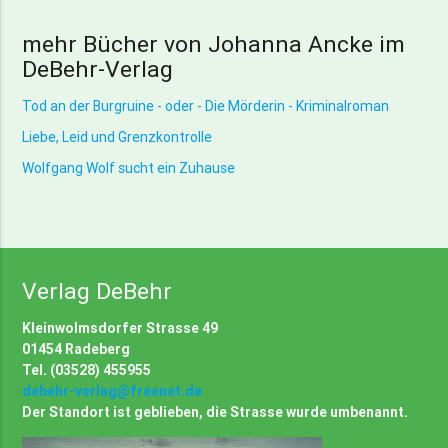
mehr Bücher von Johanna Ancke im
DeBehr-Verlag
Tod an der Burgruine - oder - Die Mörderin - Kriminalroman
Liebe, Leid und Grenzkontrolle
Wolfgang Wolf sucht ein Zuhause
Verlag DeBehr
Kleinwolmsdorfer Strasse 49
01454 Radeberg
Tel. (03528) 455955
debehr-verlag@freenet.de
Der Standort ist geblieben, die Strasse wurde umbenannt.