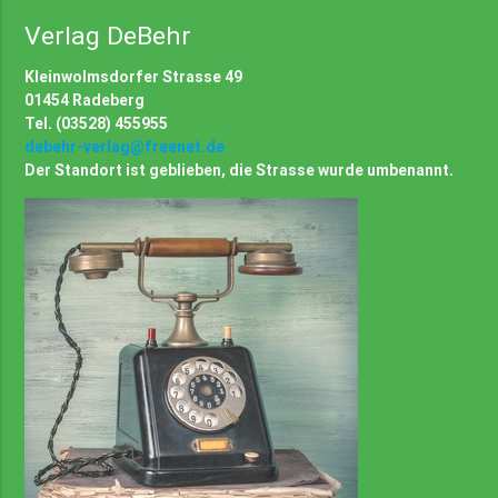
Verlag DeBehr
Kleinwolmsdorfer Strasse 49
01454 Radeberg
Tel. (03528) 455955
debehr-verlag@freenet.de
Der Standort ist geblieben, die Strasse wurde umbenannt.