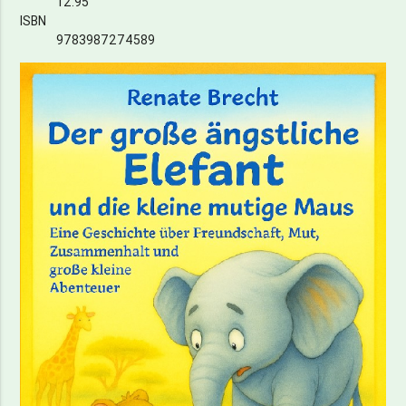
12.95
ISBN
9783987274589