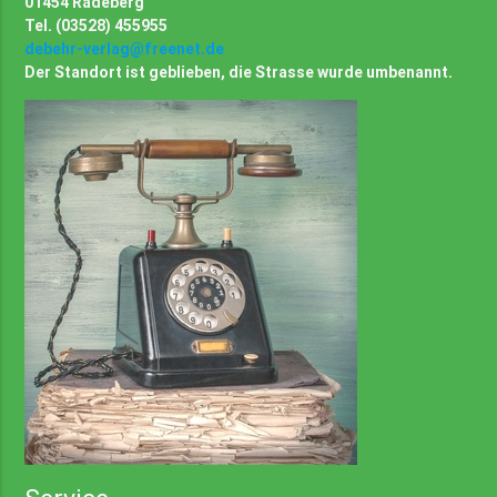
01454 Radeberg
Tel. (03528) 455955
debehr-verlag@freenet.de
Der Standort ist geblieben, die Strasse wurde umbenannt.