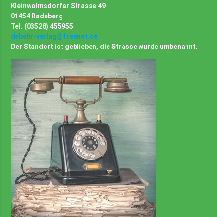
Kleinwolmsdorfer Strasse 49
01454 Radeberg
Tel. (03528) 455955
debehr-verlag@freenet.de
Der Standort ist geblieben, die Strasse wurde umbenannt.