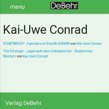
menu
Kai-Uwe Conrad
SCHIFFBRUCH - Irgendwo im Pazifik ROMAN
von
Kai-Uwe Conrad
The Stranger - Jagd nach dem Unbekannten - Roadmovie-
Western
von
Kai-Uwe Conrad
Verlag DeBehr