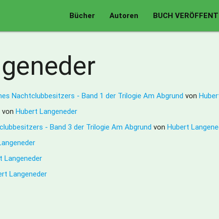
Bücher
Autoren
BUCH VERÖFFENT
ngeneder
ines Nachtclubbesitzers - Band 1 der Trilogie Am Abgrund
von
Huber
2
von
Hubert Langeneder
lubbesitzers - Band 3 der Trilogie Am Abgrund
von
Hubert Langene
Langeneder
t Langeneder
rt Langeneder