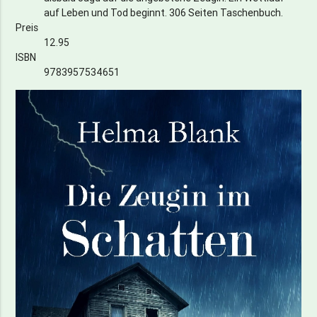
auf Leben und Tod beginnt. 306 Seiten Taschenbuch.
Preis
12.95
ISBN
9783957534651