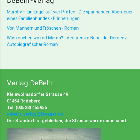
DeBehr-Verlag
Murphy – Ein Engel auf vier Pfoten - Die spannenden Abenteuer
eines Familienhundes - Erinnerungen
Von Männern und Fröschen - Roman
Was machen wir mit Mama? - Verloren im Nebel der Demenz -
Autobiografischer Roman
Verlag DeBehr
Kleinwolmsdorfer Strasse 49
01454 Radeberg
Tel. (03528) 455955
debehr-verlag@freenet.de
Der Standort ist geblieben, die Strasse wurde umbenannt.