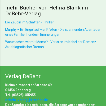
mehr Bücher von Helma Blank im
DeBehr-Verlag
Die Zeugin im Schatten - Thriller
Murphy – Ein Engel auf vier Pfoten - Die spannenden Abenteuer
eines Familienhundes - Erinnerungen
Was machen wir mit Mama? - Verloren im Nebel der Demenz -
Autobiografischer Roman
Verlag DeBehr
Kleinwolmsdorfer Strasse 49
01454 Radeberg
Tel. (03528) 455955
debehr-verlag@freenet.de
Der Standort ist geblieben, die Strasse wurde umbenannt.