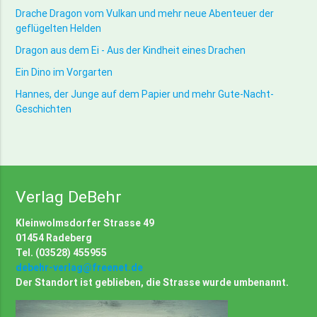
Drache Dragon vom Vulkan und mehr neue Abenteuer der
geflügelten Helden
Dragon aus dem Ei - Aus der Kindheit eines Drachen
Ein Dino im Vorgarten
Hannes, der Junge auf dem Papier und mehr Gute-Nacht-
Geschichten
Verlag DeBehr
Kleinwolmsdorfer Strasse 49
01454 Radeberg
Tel. (03528) 455955
debehr-verlag@freenet.de
Der Standort ist geblieben, die Strasse wurde umbenannt.