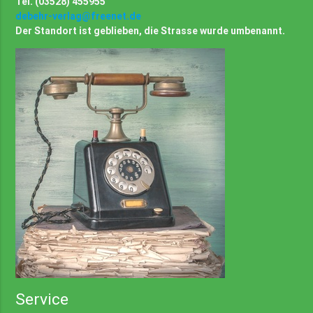
Tel. (03528) 455955
debehr-verlag@freenet.de
Der Standort ist geblieben, die Strasse wurde umbenannt.
Service