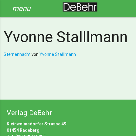
menu
Yvonne Stalllmann
Sternennacht
von
Yvonne Stalllmann
Verlag DeBehr
Kleinwolmsdorfer Strasse 49
01454 Radeberg