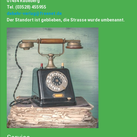
01454 Radeberg
Tel. (03528) 455955
debehr-verlag@freenet.de
Der Standort ist geblieben, die Strasse wurde umbenannt.