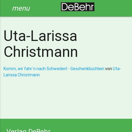
menu
Uta-Larissa
Christmann
Komm, wir fahr`n nach Schweden! - Geschenkbüchlein
von
Uta-
Larissa Christmann
Verlag DeBehr