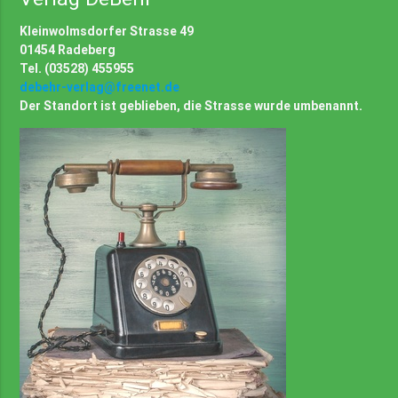
Kleinwolmsdorfer Strasse 49
01454 Radeberg
Tel. (03528) 455955
debehr-verlag@freenet.de
Der Standort ist geblieben, die Strasse wurde umbenannt.