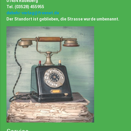
01454 Radeberg
Tel. (03528) 455955
debehr-verlag@freenet.de
Der Standort ist geblieben, die Strasse wurde umbenannt.