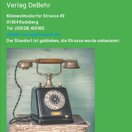
Verlag DeBehr
Kleinwolmsdorfer Strasse 49
01454 Radeberg
Tel. (03528) 455955
debehr-verlag@freenet.de
Der Standort ist geblieben, die Strasse wurde umbenannt.