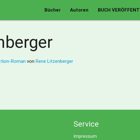
Bücher
Autoren
BUCH VERÖFFENT
nberger
iction-Roman
von
Rene Litzenberger
Service
Impressum