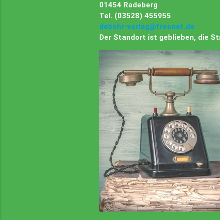
01454 Radeberg
Tel. (03528) 455955
debehr-verlag@freenet.de
Der Standort ist geblieben, die 