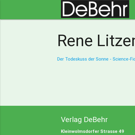
Rene Litze
Der Todeskuss der Sonne - Science-F
Verlag DeBehr
Kleinwolmsdorfer Strasse 49