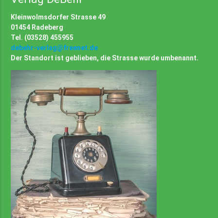
Kleinwolmsdorfer Strasse 49
01454 Radeberg
Tel. (03528) 455955
debehr-verlag@freenet.de
Der Standort ist geblieben, die Strasse wurde umbenannt.