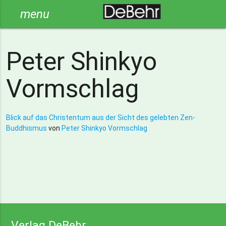
menu
Peter Shinkyo
Vormschlag
Blick auf das Christentum aus der Sicht des gelebten Zen-
Buddhismus
von
Peter Shinkyo Vormschlag
Verlag DeBehr