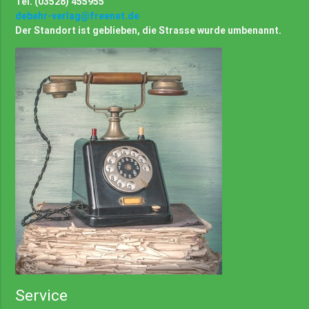
Tel. (03528) 455955
debehr-verlag@freenet.de
Der Standort ist geblieben, die Strasse wurde umbenannt.
Service