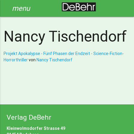
menu
Nancy Tischendorf
Projekt Apokalypse - Fünf Phasen der Endzeit - Science-Fiction-
Horrorthriller
von
Nancy Tischendorf
Verlag DeBehr
Kleinwolmsdorfer Strasse 49