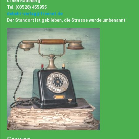
01454 Radeberg
Tel. (03528) 455955
debehr-verlag@freenet.de
Der Standort ist geblieben, die Strasse wurde umbenannt.