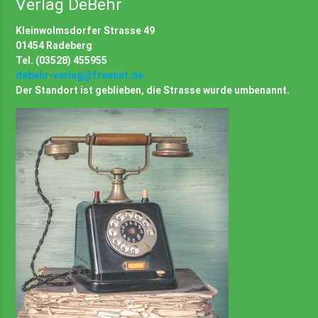
Verlag DeBehr
Kleinwolmsdorfer Strasse 49
01454 Radeberg
Tel. (03528) 455955
debehr-verlag@freenet.de
Der Standort ist geblieben, die Strasse wurde umbenannt.