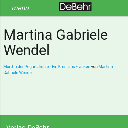
menu
Martina Gabriele
Wendel
Mord in der Pegnitzhöhle - Ein Krimi aus Franken
von
Martina
Gabriele Wendel
Verlag DeBehr