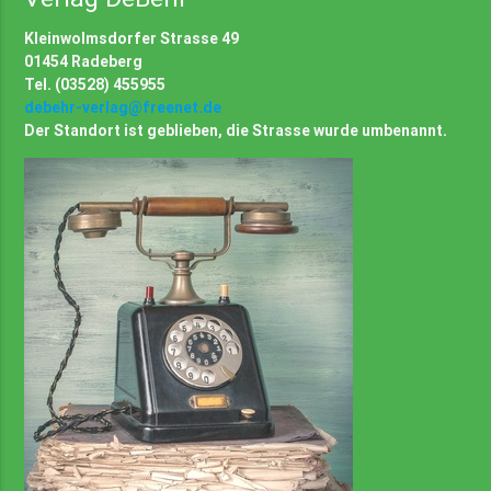
Kleinwolmsdorfer Strasse 49
01454 Radeberg
Tel. (03528) 455955
debehr-verlag@freenet.de
Der Standort ist geblieben, die Strasse wurde umbenannt.