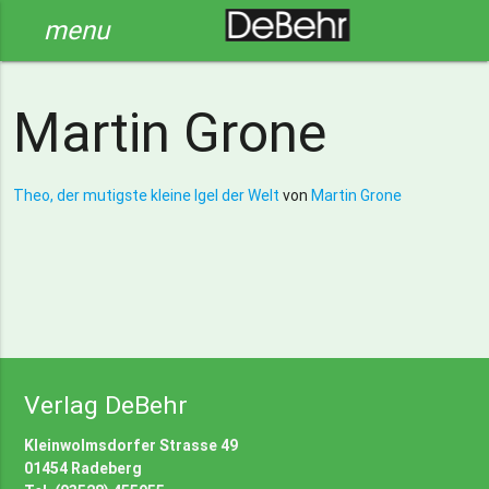
menu
Martin Grone
Theo, der mutigste kleine Igel der Welt
von
Martin Grone
Verlag DeBehr
Kleinwolmsdorfer Strasse 49
01454 Radeberg