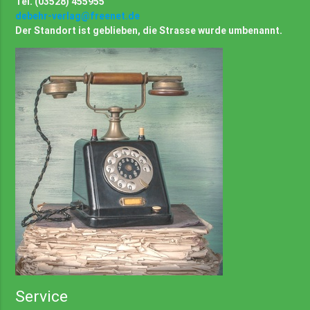
Tel. (03528) 455955
debehr-verlag@freenet.de
Der Standort ist geblieben, die Strasse wurde umbenannt.
Service