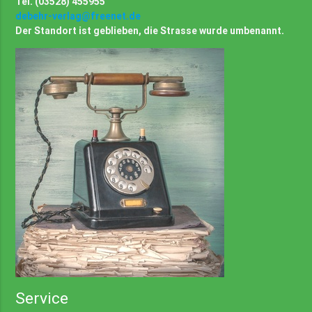
Tel. (03528) 455955
debehr-verlag@freenet.de
Der Standort ist geblieben, die Strasse wurde umbenannt.
Service