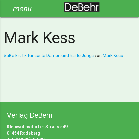
menu
Mark Kess
Süße Erotik für zarte Damen und harte Jungs
von
Mark Kess
Verlag DeBehr
Kleinwolmsdorfer Strasse 49
01454 Radeberg