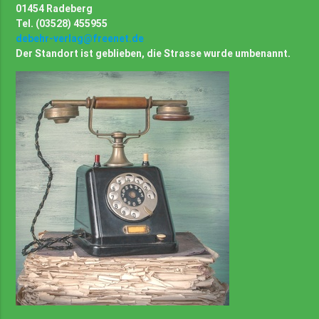
01454 Radeberg
Tel. (03528) 455955
debehr-verlag@freenet.de
Der Standort ist geblieben, die Strasse wurde umbenannt.