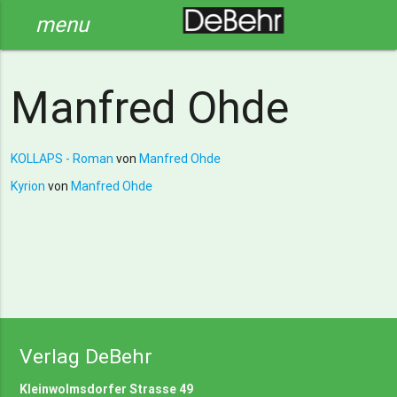
menu
Manfred Ohde
KOLLAPS - Roman
von
Manfred Ohde
Kyrion
von
Manfred Ohde
Verlag DeBehr
Kleinwolmsdorfer Strasse 49