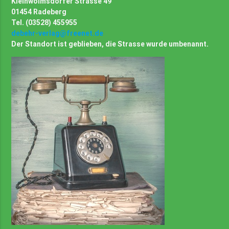
Kleinwolmsdorfer Strasse 49
01454 Radeberg
Tel. (03528) 455955
debehr-verlag@freenet.de
Der Standort ist geblieben, die Strasse wurde umbenannt.