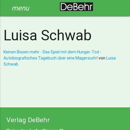
menu
Luisa Schwab
Keinen Bissen mehr - Das Spiel mit dem Hunger-Tod -
Autobiografisches Tagebuch über eine Magersucht
von
Luisa
Schwab
Verlag DeBehr