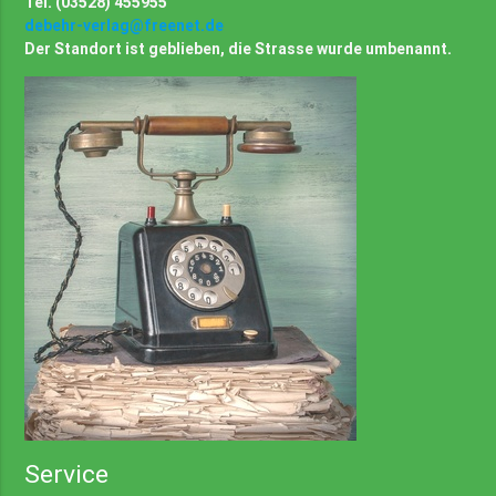
Tel. (03528) 455955
debehr-verlag@freenet.de
Der Standort ist geblieben, die Strasse wurde umbenannt.
Service