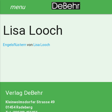
menu
Lisa Looch
Engelsflüstern
von
Lisa Looch
Verlag DeBehr
Kleinwolmsdorfer Strasse 49
01454 Radeberg