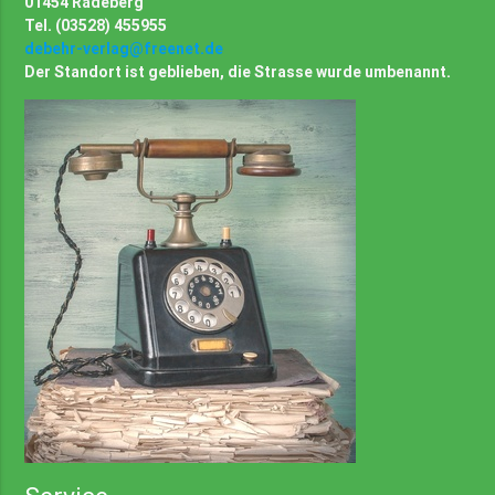
01454 Radeberg
Tel. (03528) 455955
debehr-verlag@freenet.de
Der Standort ist geblieben, die Strasse wurde umbenannt.