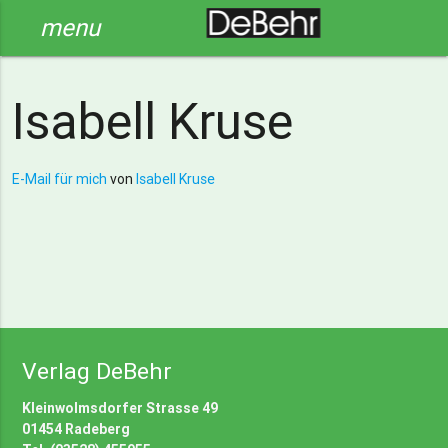
menu
Isabell Kruse
E-Mail für mich
von
Isabell Kruse
Verlag DeBehr
Kleinwolmsdorfer Strasse 49
01454 Radeberg