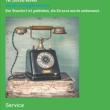
Tel. (03528) 455955
debehr-verlag@freenet.de
Der Standort ist geblieben, die Strasse wurde umbenannt.
Service