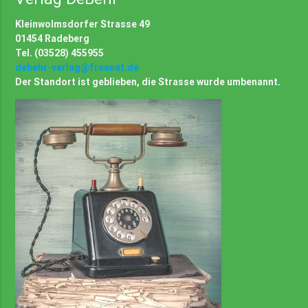
Kleinwolmsdorfer Strasse 49
01454 Radeberg
Tel. (03528) 455955
debehr-verlag@freenet.de
Der Standort ist geblieben, die Strasse wurde umbenannt.