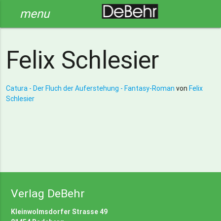
menu
Felix Schlesier
Catura - Der Fluch der Auferstehung - Fantasy-Roman
von
Felix
Schlesier
Verlag DeBehr
Kleinwolmsdorfer Strasse 49