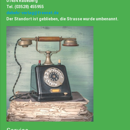
01454 Radeberg
Tel. (03528) 455955
debehr-verlag@freenet.de
Der Standort ist geblieben, die Strasse wurde umbenannt.