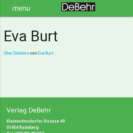
menu
Eva Burt
Über Dächern
von
Eva Burt
Verlag DeBehr
Kleinwolmsdorfer Strasse 49
01454 Radeberg