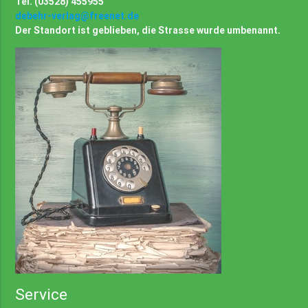
Tel. (03528) 455955
debehr-verlag@freenet.de
Der Standort ist geblieben, die Strasse wurde umbenannt.
Service