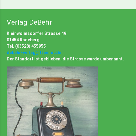
Verlag DeBehr
Kleinwolmsdorfer Strasse 49
01454 Radeberg
Tel. (03528) 455955
debehr-verlag@freenet.de
Der Standort ist geblieben, die Strasse wurde umbenannt.