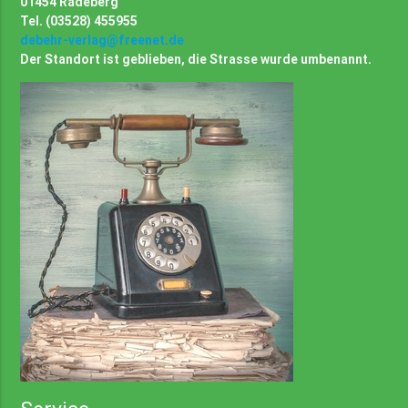
01454 Radeberg
Tel. (03528) 455955
debehr-verlag@freenet.de
Der Standort ist geblieben, die Strasse wurde umbenannt.