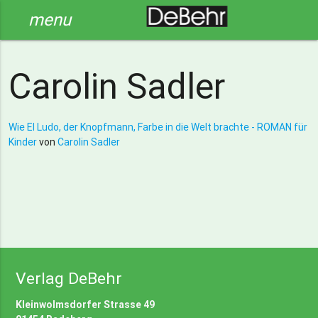
menu
Carolin Sadler
Wie El Ludo, der Knopfmann, Farbe in die Welt brachte - ROMAN für
Kinder
von
Carolin Sadler
Verlag DeBehr
Kleinwolmsdorfer Strasse 49