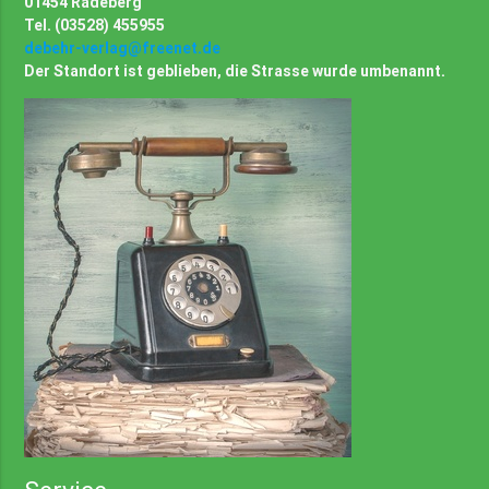
01454 Radeberg
Tel. (03528) 455955
debehr-verlag@freenet.de
Der Standort ist geblieben, die Strasse wurde umbenannt.