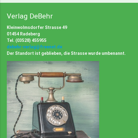
Verlag DeBehr
Kleinwolmsdorfer Strasse 49
01454 Radeberg
Tel. (03528) 455955
debehr-verlag@freenet.de
Der Standort ist geblieben, die Strasse wurde umbenannt.