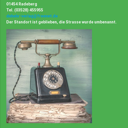
01454 Radeberg
Tel. (03528) 455955
debehr-verlag@freenet.de
Der Standort ist geblieben, die Strasse wurde umbenannt.