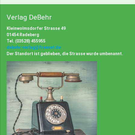
Verlag DeBehr
Kleinwolmsdorfer Strasse 49
01454 Radeberg
Tel. (03528) 455955
debehr-verlag@freenet.de
Der Standort ist geblieben, die Strasse wurde umbenannt.