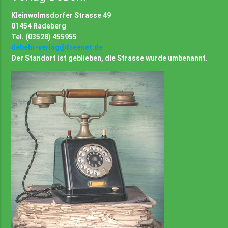
Kleinwolmsdorfer Strasse 49
01454 Radeberg
Tel. (03528) 455955
debehr-verlag@freenet.de
Der Standort ist geblieben, die Strasse wurde umbenannt.