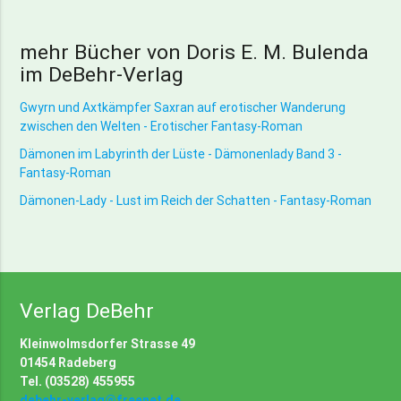
mehr Bücher von Doris E. M. Bulenda
im DeBehr-Verlag
Gwyrn und Axtkämpfer Saxran auf erotischer Wanderung
zwischen den Welten - Erotischer Fantasy-Roman
Dämonen im Labyrinth der Lüste - Dämonenlady Band 3 -
Fantasy-Roman
Dämonen-Lady - Lust im Reich der Schatten - Fantasy-Roman
Verlag DeBehr
Kleinwolmsdorfer Strasse 49
01454 Radeberg
Tel. (03528) 455955
debehr-verlag@freenet.de