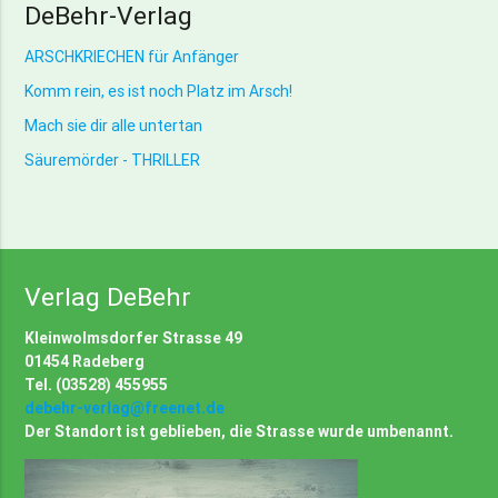
DeBehr-Verlag
ARSCHKRIECHEN für Anfänger
Komm rein, es ist noch Platz im Arsch!
Mach sie dir alle untertan
Säuremörder - THRILLER
Verlag DeBehr
Kleinwolmsdorfer Strasse 49
01454 Radeberg
Tel. (03528) 455955
debehr-verlag@freenet.de
Der Standort ist geblieben, die Strasse wurde umbenannt.