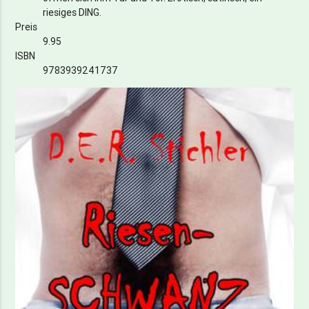
riesiges DING.
Preis
9.95
ISBN
9783939241737