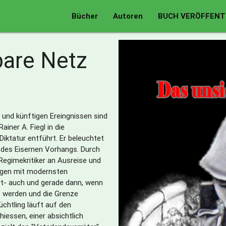
Bücher
Autoren
BUCH VERÖFFENT
bare Netz
 und künftigen Ereingnissen sind
iner A. Fiegl in die
iktatur entführt. Er beleuchtet
 des Eisernen Vorhangs. Durch
egimekritiker an Ausreise und
agen mit modernsten
rt- auch und gerade dann, wenn
 werden und die Grenze
üchtling läuft auf den
iessen, einer absichtlich