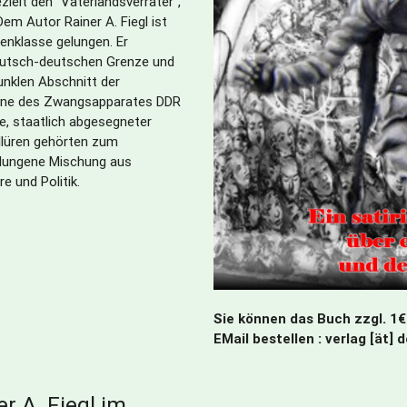
zielt den "Vaterlandsverräter",
Dem Autor Rainer A. Fiegl ist
enklasse gelungen. Er
deutsch-deutschen Grenze und
unklen Abschnitt der
ene des Zwangsapparates DDR
, staatlich abgesegneter
llüren gehörten zum
gelungene Mischung aus
e und Politik.
Sie können das Buch zzgl. 1€
EMail bestellen : verlag [ät] 
r A. Fiegl im