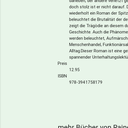
daneben, der andere verletzt ge
doch stolz ist er nicht darauf. 
wiederholt ein Roman der Spitz
beleuchtet die Brutalität der 
zeigt die Trägödie an diesem d
Geschichte. Auch die Phänom
werden beleuchtet, Aufmärsche
Menschenhandel, Funktionärsa
Alltag.Dieser Roman ist eine 
spannender Unterhaltungslektür
Preis
12.95
ISBN
978-3941758179
mehr Bücher von Raine