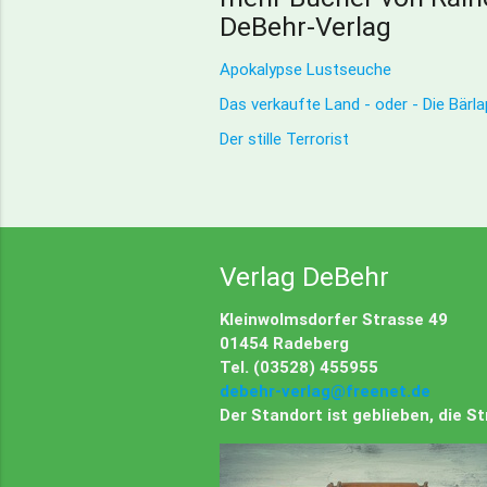
DeBehr-Verlag
Apokalypse Lustseuche
Das verkaufte Land - oder - Die Bärl
Der stille Terrorist
Verlag DeBehr
Kleinwolmsdorfer Strasse 49
01454 Radeberg
Tel. (03528) 455955
debehr-verlag@freenet.de
Der Standort ist geblieben, die 