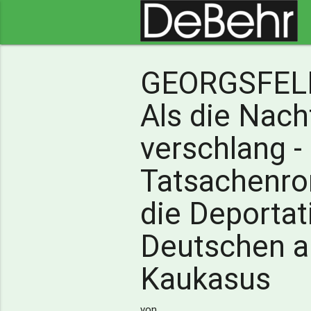
GEORGSFELD
Als die Nach
verschlang -
Tatsachenr
die Deportat
Deutschen 
Kaukasus
von