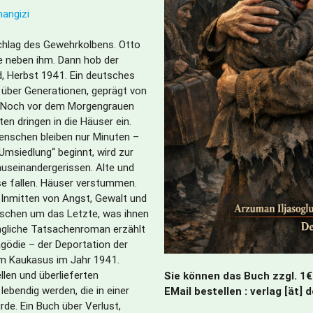
mangizi
Schlag des Gewehrkolbens. Otto
e neben ihm. Dann hob der
, Herbst 1941. Ein deutsches
über Generationen, geprägt von
. Noch vor dem Morgengrauen
ten dringen in die Häuser ein.
enschen bleiben nur Minuten –
Umsiedlung“ beginnt, wird zur
useinandergerissen. Alte und
e fallen. Häuser verstummen.
. Inmitten von Angst, Gewalt und
schen um das Letzte, was ihnen
ringliche Tatsachenroman erzählt
gödie – der Deportation der
m Kaukasus im Jahr 1941.
llen und überlieferten
Sie können das Buch zzgl. 1€
lebendig werden, die in einer
EMail bestellen : verlag [ät] 
de. Ein Buch über Verlust,