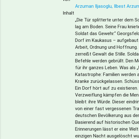
Arzuman Iljasoglu, Ilbest Arzu
Inhalt
„Die Tür splitterte unter dem 
lag am Boden. Seine Frau kniet
Soldat das Gewehr.“ Georgsfeld
Dorf im Kaukasus – aufgebaut 
Arbeit, Ordnung und Hoffnung
zerreißt Gewalt die Stille. Solda
Befehle werden gebrüllt. Den M
für ihr ganzes Leben. Was als „
Katastrophe: Familien werden a
Kranke zurückgelassen. Schüss
Ein Dorf hört auf zu existieren
Verzweiflung kämpfen die Men
bleibt: ihre Würde. Dieser eind
von einer fast vergessenen Tra
deutschen Bevölkerung aus de
Basierend auf historischen Que
Erinnerungen lässt er eine Welt 
einzigen Nacht ausgelöscht wur