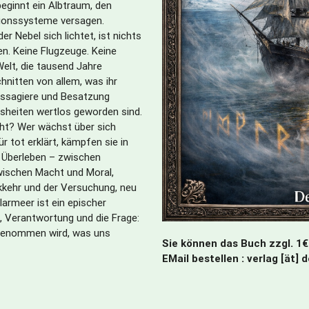
eginnt ein Albtraum, den
tionssysteme versagen.
er Nebel sich lichtet, ist nichts
ten. Keine Flugzeuge. Keine
Welt, die tausend Jahre
hnitten von allem, was ihr
assagiere und Besatzung
heiten wertlos geworden sind.
cht? Wer wächst über sich
r tot erklärt, kämpfen sie in
s Überleben – zwischen
wischen Macht und Moral,
kehr und der Versuchung, neu
larmeer ist ein epischer
, Verantwortung und die Frage:
 genommen wird, was uns
Sie können das Buch zzgl. 1€
EMail bestellen : verlag [ät] 