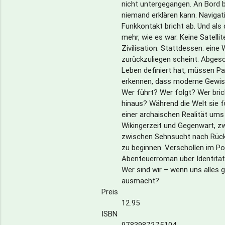
nicht untergegangen. An Bord b
niemand erklären kann. Naviga
Funkkontakt bricht ab. Und als d
mehr, wie es war. Keine Satelli
Zivilisation. Stattdessen: eine 
zurückzuliegen scheint. Abgesc
Leben definiert hat, müssen P
erkennen, dass moderne Gewiss
Wer führt? Wer folgt? Wer bri
hinaus? Während die Welt sie fü
einer archaischen Realität um
Wikingerzeit und Gegenwart, z
zwischen Sehnsucht nach Rück
zu beginnen. Verschollen im Po
Abenteuerroman über Identität
Wer sind wir – wenn uns alles
ausmacht?
Preis
12.95
ISBN
9783987275104