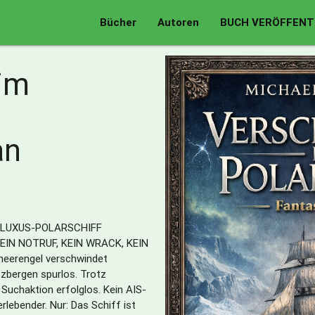
Bücher
Autoren
BUCH VERÖFFENT
 im
an
: „LUXUS-POLARSCHIFF
IN NOTRUF, KEIN WRACK, KEIN
meerengel verschwindet
zbergen spurlos. Trotz
 Suchaktion erfolglos. Kein AIS-
rlebender. Nur: Das Schiff ist