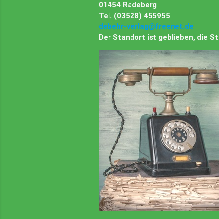
01454 Radeberg
Tel. (03528) 455955
debehr-verlag@freenet.de
Der Standort ist geblieben, die 