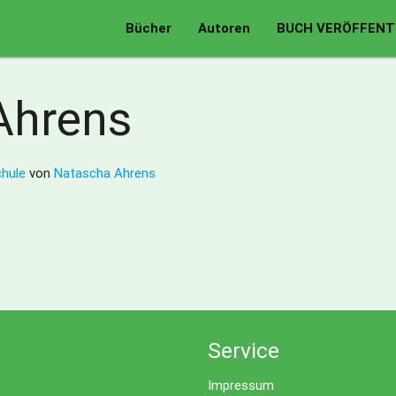
Bücher
Autoren
BUCH VERÖFFENT
Ahrens
chule
von
Natascha Ahrens
Service
Impressum