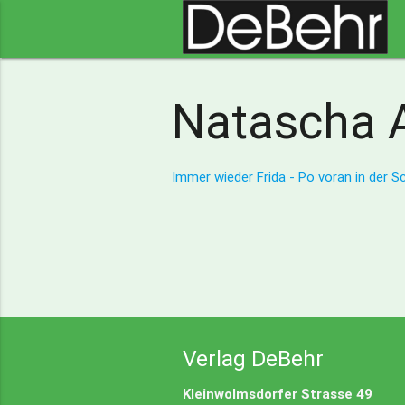
Natascha 
Immer wieder Frida - Po voran in der S
Verlag DeBehr
Kleinwolmsdorfer Strasse 49