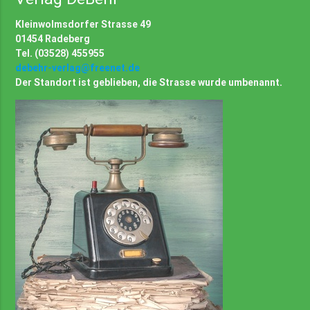
Kleinwolmsdorfer Strasse 49
01454 Radeberg
Tel. (03528) 455955
debehr-verlag@freenet.de
Der Standort ist geblieben, die Strasse wurde umbenannt.