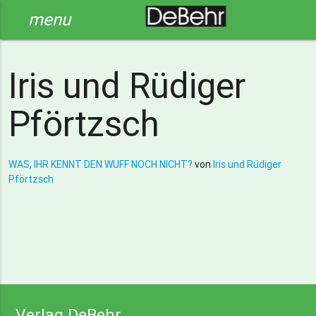
menu
Iris und Rüdiger
Pförtzsch
WAS, IHR KENNT DEN WUFF NOCH NICHT?
von
Iris und Rüdiger
Pförtzsch
Verlag DeBehr