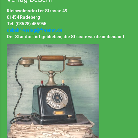
Kleinwolmsdorfer Strasse 49
01454 Radeberg
Tel. (03528) 455955
debehr-verlag@freenet.de
Der Standort ist geblieben, die Strasse wurde umbenannt.