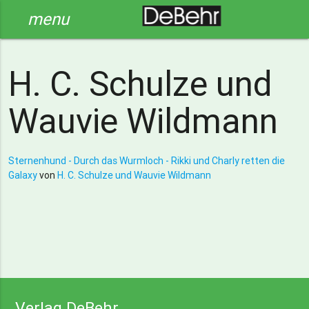
menu
H. C. Schulze und
Wauvie Wildmann
Sternenhund - Durch das Wurmloch - Rikki und Charly retten die
Galaxy
von
H. C. Schulze und Wauvie Wildmann
Verlag DeBehr