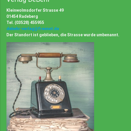
Kleinwolmsdorfer Strasse 49
01454 Radeberg
Tel. (03528) 455955
debehr-verlag@freenet.de
Der Standort ist geblieben, die Strasse wurde umbenannt.