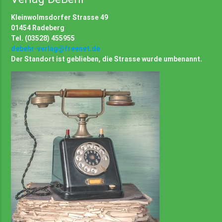
Kleinwolmsdorfer Strasse 49
01454 Radeberg
Tel. (03528) 455955
debehr-verlag@freenet.de
Der Standort ist geblieben, die Strasse wurde umbenannt.